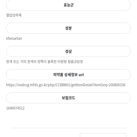
효능군
혈압강하제
성분
Irbesartan
성상
흰색 또는 거의 흰색의 양쪽이 볼록한 타원형 필름코팅정
의약품 상세정보 url
https://nedrug.mfds.go.kr/pbp/CCBBB01/getItemDetail?itemSeq=200800336
보험코드
1646974512