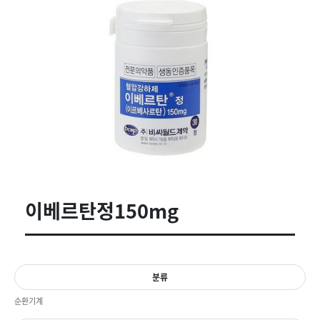
이베르탄정150mg
분류
순환기계