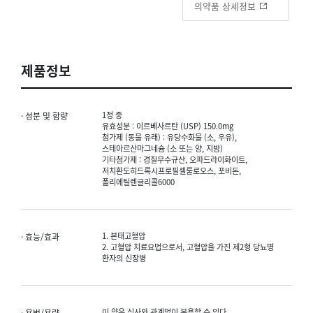
의약품 상세정보
제품정보
1정 중
· 성분 및 함량
유효성분 : 이르베사르탄 (USP) 150.0mg
첨가제 (동물 유래) : 유당수화물 (소, 우유),
스테아르산마그네슘 (소 또는 양, 지방)
기타첨가제 : 경질무수규산, 오파드라이화이트,
저치환도히드록시프로필셀룰로오스, 포비돈,
폴리에틸렌글리콜6000
1. 본태고혈압
· 효능/효과
2. 고혈압 치료요법으로서, 고혈압을 가진 제2형 당뇨병
환자의 신장병
이 약은 식사와 관계없이 복용할 수 있다.
· 용법/용량