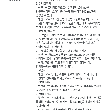
1. 본태고혈압
성인 : 이르베사르탄으로서 1일 1회 150 mg을
경구투여하며, 효과가 충분하지 않을 경우 300 mg까지
증량할 수 있다.
일반적으로 24시간 동안의 혈압조절효과는 1일 1회 75
mg을 투여하는 것보다 150 mg을 투여할 때 더 우수하지만,
특별한 경우(치료초기, 혈액투석 환자, 혹은 75세 이상의
고령자 등)에서는
75 mg이 고려될 수 있다. 단독투여로 혈압조절이 충분치
않을 경우에 다른 혈압강하제를 병용투여할 수 있다. 특히,
낮은 용량의 이뇨제(예, 히드로클로로티아지드)와 병용
투여시 효과가 증가된다.
2. 고혈압을 가진 제 2형 당뇨병 환자의 신장병
성인 : 이 약으로서 1일 1회 150 mg으로 경구투여를
시작하여 300 mg까지 증량하여 유지시키는 것이 권장된다.
이때, 필요하면 목표 혈압에 도달하기 위하여 다른
혈압강하제를 병용투여할 수 있다.
○ 고령자
일반적으로 투여량 조절이 필요치 않으나 75세 이상의
고령자의 경우에는 초회량으로서 75 mg을 고려한다.
○ 신장애 환자
일반적으로 투여량 조절이 필요치 않으나 혈액투석 환자의
경우에는 초회량으로 75 mg을 고려한다.
○ 간장애 환자
일반적으로 경증에서 중등도 간장애 환자에 대한 투여량을
특별히 조절할 필요는 없지만 1일 150 mg을 초과하지 않을
것이 권장된다.
단, 중증의 간장애 환자에 대한 임상 경험은 없다.