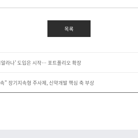
목록
 '시알라나' 도입은 시작… 포트폴리오 확장
달 지속" 장기지속형 주사제, 신약개발 핵심 축 부상